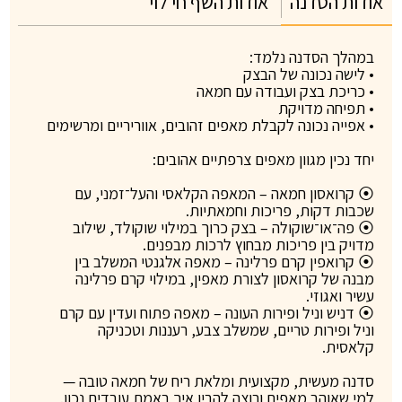
אודות הסדנה
אודות השף חי לוי
במהלך הסדנה נלמד:
• לישה נכונה של הבצק
• כריכת בצק ועבודה עם חמאה
• תפיחה מדויקת
• אפייה נכונה לקבלת מאפים זהובים, אווריריים ומרשימים
יחד נכין מגוון מאפים צרפתיים אהובים:
⦿ קרואסון חמאה – המאפה הקלאסי והעל־זמני, עם
שכבות דקות, פריכות וחמאתיות.
⦿ פה־או־שוקולה – בצק כרוך במילוי שוקולד, שילוב
מדויק בין פריכות מבחוץ לרכות מבפנים.
⦿ קרואפין קרם פרלינה – מאפה אלגנטי המשלב בין
מבנה של קרואסון לצורת מאפין, במילוי קרם פרלינה
עשיר ואגוזי.
⦿ דניש וניל ופירות העונה – מאפה פתוח ועדין עם קרם
וניל ופירות טריים, שמשלב צבע, רעננות וטכניקה
קלאסית.
סדנה מעשית, מקצועית ומלאת ריח של חמאה טובה —
למי שאוהב מאפים ורוצה להבין איך באמת עובדים נכון.