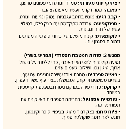
▪ ציזיקי יווני מסורתי:
ממרח יוגורט ומלפפונים מרענן.
▪ פאבה:
ממרח קרמי ועשיר מאפונה צהובה.
▪ קבב דגים:
מוגש ברוטב עגבניות עמוק ונגיעות יוגורט.
▪ ספנקופיטה:
עבודה מתקדמת עם בצק פילו, במילוי
עשיר של תרד וגבינות.
▪ לוקומאדס:
קינוח מושלם של כדורי סופגנייה מטוגנים
וזהובים בסגנון יווני.
מפגש 3: סודות המטבח הספרדי (תפריט בשרי)
נסיעה קולינרית לחצי האי האיברי, כדי ללמוד על בישול
ארוך, טיגון נכון ושילובי טעמים עזים:
▪ פאייה ספרדית:
מחבת אורז עשירה וחגיגית עם עוף,
בשרים מעושנים וירקות, המבושלת בציר עוף עשיר וזעפרן.
▪ קרוקט:
כדורי פירה במרקם נימוח ובמעטפת קריספית
במיוחד.
▪ טורטייה אספניול:
החביתה הספרדית האייקונית עם
תפוחי אדמה.
▪ צ'ורוס חם:
בצק רבוך מטוגן בציפויי סוכר וקינמונן,
מוגש לצד רוטב שוקולטה סמיך.