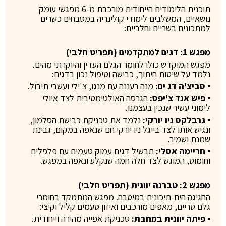
תוכנית הלימודים הייחודית מורכבת מ-6 מפגשי עומק
נושאיים, המשלבים לימודי קולינריה במטבחים כשרים
למתכונים בשריים וחלביים:
מפגש 1: דגים למתקדמים (תפריט חלבי)
מפגש המוקדש כולו לחומר הגלם העדין והיוקרתי מהים.
נלמד על שיטות חיתוך, כבישה וטיפול נכון בדגים:
▪ סביצ'ה דג ים:
מנה רעננה עם מנגו, צ'ילי ועשבי תיבול.
▪ פיש אנד צ'יפס:
הגרסה האולטימטיבית לצד איולי
לימוני עשיר שנכין בעצמנו.
▪ גרבלקס ניו יורקי:
נלמד את טכניקת כבישת הסלמון,
ונגיש אותו לצד בייגל ניו יורקי חם שנאפה במקום, גבינת
שמנת ושמיר.
▪ חריימה אסלי:
תבשיל דגים עמוק טעמים עם פלפלים
וחומוס, המוגש לצד חלה חמה שנקלע ונאפה במפגש.
מפגש 2: טברנה יוונית (תפריט חלבי)
החגיגה הים-תיכונית במיטבה. מפגש המתמקד בחומרי
גלם טריים, מאפים מורכבים ואיזון טעמים קליל וקיצי:
▪ פיתה יוונית במחבת:
טכניקת אפייה מהירה וייחודית.