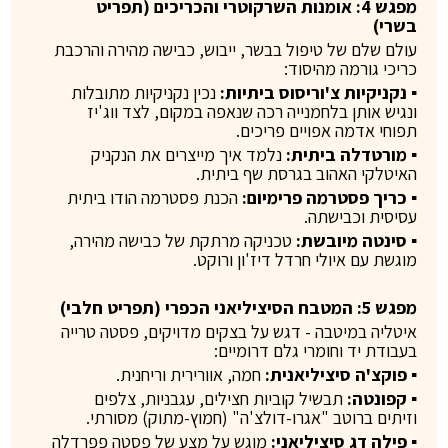
מפגש 4: אומנות השרקוטרי והכריכים (תפריט
בשרי)
עולם שלם של טיפול בבשר, ייבוש, כבישה מהירה והרכבת
כריכי גורמה מהיסוד:
▪ נקניקיות צ'וריסוס ביתיות:
נכין נקניקיות מתובלות
ונגיש אותן בלחמנייה רכה שנאפה במקום, לצד ווג'יז
תפוחי אדמה אפויים פריכים.
▪ מורטדלה ביתית:
נלמד איך מייצרים את הנקניק
האיטלקי האהוב בגרסת שף ביתית.
▪ כריך פסטרמה פרימיום:
הכנת פסטרמה הודו ביתית
עסיסית וכבישתה.
▪ סינטה מיובשת:
טכניקה מרתקת של כבישה מהירה,
מוגשת עם איולי חרדל דיז'ון ורוקט.
מפגש 5: המטבח הסיציליאני הכפרי (תפריט חלבי)
איטליה במיטבה - דגש על בצקים מדויקים, פסטה טרייה
בעבודת יד וחומרי גלם דרומיים:
▪ פוקצ'ה סיציליאנית:
חמה, אוורירית וריחנית.
▪ קפונטה:
תבשיל קוביות חצילים, עגבניות, צלפים
וזיתים ברוטב "אגרו-דולצ'ה" (חמוץ-מתוק) מסורתי.
▪ פילה דג סיציליאני:
מוגש על מצע של פסטה פפרדלה