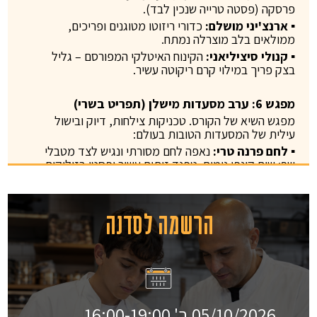
פרסקה (פסטה טרייה שנכין לבד).
▪ ארנצ'יני מושלם:
כדורי ריזוטו מטוגנים ופריכים,
ממולאים בלב מוצרלה נמתח.
▪ קנולי סיציליאני:
הקינוח האיטלקי המפורסם – גליל
בצק פריך במילוי קרם ריקוטה עשיר.
מפגש 6: ערב מסעדות מישלן (תפריט בשרי)
מפגש השיא של הקורס. טכניקות צילחות, דיוק ובישול
עילית של המסעדות הטובות בעולם:
▪ לחם פרנה טרי:
נאפה לחם מסורתי ונגיש לצד מטבלי
שף: שום קונפי נימוח, טפנד זיתים עשיר ופסטו בזיליקום
רענן.
▪ קרפצ'יו בקר:
חיתוך דק ומקצועי, מוגש עם בלסמי
מצומצם, ארוגולה, שמן זית ומלח ים.
הרשמה לסדנה
▪ מרק קרם ארטישוק ירושלמי:
מרק קטיפתי, אלגנטי
ועמוק טעמים.
▪ ביף וולינגטון (Beef Wellington):
מנת הדגל
המורכבת – פילה בקר מובחר במעטפת דוקסל פטריות
ובצל, עטוף בבצק עלים פריך.
▪ פבלובה מודרנית:
קינוח סיום חגיגי של מרנג, קצפת
קוקוס עשירה ורוטב פירות יער חמצמץ.