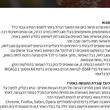
מבוא
האינטרנט מהווה כיום את המאגר הגדול ביותר לחופש המידע עבור כלל
המשתמשים, ומשתמשים בעלי מוגבלויות בפרט. ככזה, אנו שמים חשיבות רבה
במתן אפשרות שווה לאנשים עם מוגבלות לשימוש במידע המוצג באתר,
ולאפשר חווית גלישה טובה יותר.
אנו שואפים להבטיח כי השירותים הדיגיטליים יהיו נגישים לאנשים עם מוגבלויות,
ועל כן הושקעו משאבים רבים להקל את השימוש באתר עבור אנשים עם
מוגבלויות, ככל האפשר, מתוך אמונה כי לכל אדם מגיעה הזכות לחיות בשוויון,
כבוד, נוחות ועצמאות.
כדי לממש הבטחה זו, אנו שואפים לדבוק ככל האפשר בהמלצות התקן
הישראלי (ת"י 5568) לנגישות תכנים באינטרנט ברמת AA ומסמך WCAG2.1
הבינלאומי.
כיצד עובדת ההנגשה באתר?
באתר מוצב תפריט הנגשה של חברת הנגשת אתרים - נגיש בקליק. לחיצה על
כפתור הנגישות מאפשרת את פתיחת התפריט המכיל כפתורי ההנגשה. לאחר
בחירת נושא בתפריט יש להמתין לטעינת הדף.
התוכנה פועלת בדפדפנים הפופולריים: Chrome, Firefox, Safari, Opera.
אחריות השימוש והיישום באתר חלה על בעלי האתר ו/או מי מטעמו לרבות התוכן