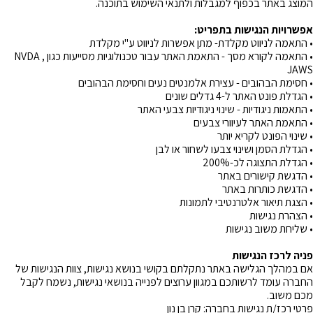
המוצג באתר בכפוף למגבלות ולתנאי השימוש בתוכנה.
אפשרויות הנגישות בתפריט:
• התאמה לניווט מקלדת- מתן אפשרות לניווט ע"י מקלדת
• התאמה לקורא מסך - התאמת האתר עבור טכנולוגיות מסייעות כגון NVDA ,
JAWS
• חסימת הבהובים - עצירת אלמנטים נעים וחסימת הבהובים
• הגדלת פונט האתר ל-4 גדלים שונים
• התאמות ניגודיות - שינוי ניגודיות צבעי האתר
• התאמת האתר לעיוורי צבעים
• שינוי הפונט לקריא יותר
• הגדלת הסמן ושינוי צבעו לשחור או לבן
• הגדלת התצוגה לכ-200%
• הדגשת קישורים באתר
• הדגשת כותרות באתר
• הצגת תיאור אלטרנטיבי לתמונות
• הצהרת נגישות
• שליחת משוב נגישות
פניה לרכז הנגישות
אם במהלך הגלישה באתר נתקלתם בקושי בנושא נגישות, צוות הנגישות של
החברה עומד לרשותכם במגוון ערוצים לפנייה בנושאי נגישות, נשמח לקבל
מכם משוב.
פרטי רכז/ת נגישות בחברה: קרן בן נון