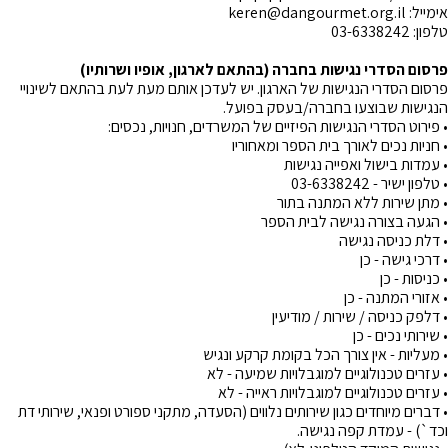
אימייל: keren@dangourmet.org.il
טלפון: 03-6338242
פרסום הסדרי נגישות בחברה (בהתאם לארגון, אופיו ושרותיו)
פרסום הסדרי הנגישות של הארגון. יש לעדכן אותם מעת לעת בהתאם לשינויי
הנגישות שבוצעו בחברה/בעסק בפועל.
• פירוט הסדרי הנגישות הפיזיים של המשרדים, חנויות, נכסים:
• חניות נכים לאורך בית הספר ומאחוריו
• עמדות בישול ואפייה נגישות
• טלפון ישיר - 03-6338242
• מתן שירות ללא המתנה בתור
• הגעה בצורה נגישה לבית הספר
• דלת כניסה נגישה
• דרכי גישה - כן
• כניסות - כן
• אזורי המתנה - כן
• דלפק כניסה / שירות / מודיעין
• שירותי נכים - כן
• מעליות - אין צורך הכל בקומת קרקע ונגיש
• עזרים טכנולוגיים למוגבלויות שמיעה - לא
• עזרים טכנולוגיים למוגבלויות ראייה - לא
• דברים מיוחדים כגון שירותים נלווים (הסעדה, מתקני ספורט ופנאי, שירותי דת
וכד`) - עמדת קפה נגישה.