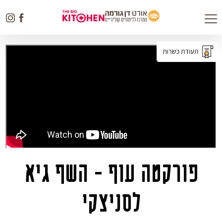
Toggle
navigation
פורקטה עוף - השף גיא
לסניצקי