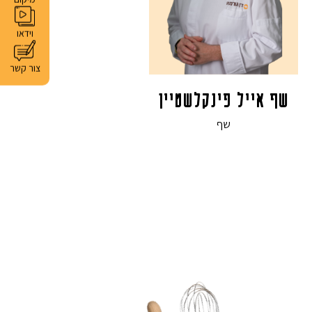
וידאו
צור קשר
שף אייל פינקלשטיין
שף